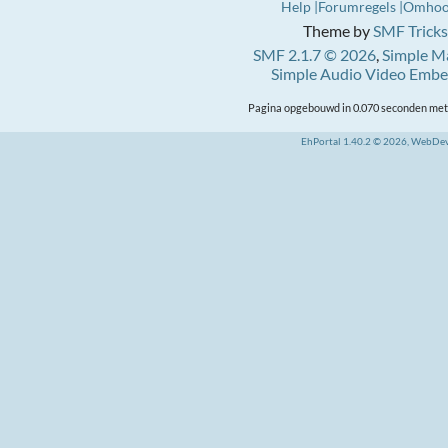
Help
Forumregels
Omho
Theme by
SMF Tricks
SMF 2.1.7 © 2026
,
Simple M
Simple Audio Video Emb
Pagina opgebouwd in 0.070 seconden met 
EhPortal 1.40.2 © 2026, WebDe