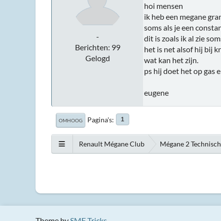
hoi mensen
ik heb een megane gra
soms als je een constant
-
dit is zoals ik al zie 
Berichten: 99
het is net alsof hij bij
Gelogd
wat kan het zijn.
ps hij doet het op gas 
eugene
Pagina's
1
OMHOOG
Renault Mégane Club
Mégane 2 Technisc
Theme by
SMF Tricks