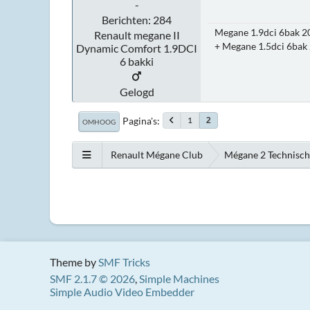
-
Berichten: 284
Megane 1.9dci 6bak 2
Renault megane II
+ Megane 1.5dci 6bak 
Dynamic Comfort 1.9DCI
6 bakki
Gelogd
Pagina's
1
2
OMHOOG
Renault Mégane Club
Mégane 2 Technisc
Theme by
SMF Tricks
SMF 2.1.7 © 2026
,
Simple Machines
Simple Audio Video Embedder