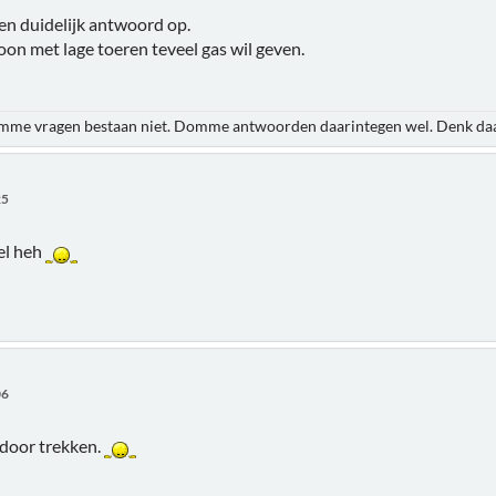
en duidelijk antwoord op.
oon met lage toeren teveel gas wil geven.
domme vragen bestaan niet. Domme antwoorden daarintegen wel. Denk daar a
25
sel heh
06
 door trekken.