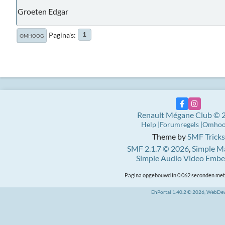
Groeten Edgar
Pagina's
1
OMHOOG
Renault Mégane Club © 
Help
Forumregels
Omho
Theme by
SMF Tricks
SMF 2.1.7 © 2026
,
Simple M
Simple Audio Video Emb
Pagina opgebouwd in 0.062 seconden met 
EhPortal 1.40.2 © 2026, WebDe