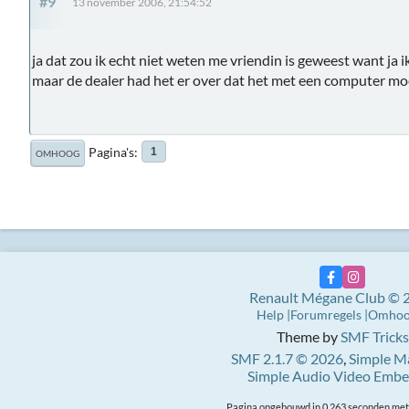
#9
13 november 2006, 21:54:52
ja dat zou ik echt niet weten me vriendin is geweest want ja 
maar de dealer had het er over dat het met een computer moe
Pagina's
1
OMHOOG
Renault Mégane Club © 
Help
Forumregels
Omho
Theme by
SMF Tricks
SMF 2.1.7 © 2026
,
Simple M
Simple Audio Video Emb
Pagina opgebouwd in 0.263 seconden met 