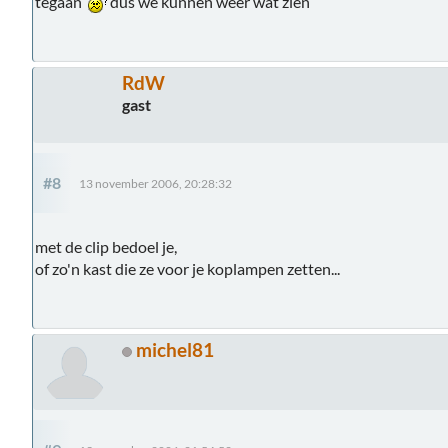
tegaan
dus we kunnen weer wat zien
RdW
gast
#8
13 november 2006, 20:28:32
met de clip bedoel je,
of zo'n kast die ze voor je koplampen zetten...
michel81