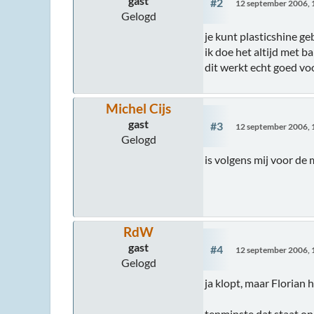
gast
#2
12 september 2006, 
Gelogd
je kunt plasticshine ge
ik doe het altijd met 
dit werkt echt goed voor
Michel Cijs
gast
#3
12 september 2006, 
Gelogd
is volgens mij voor de me
RdW
gast
#4
12 september 2006, 
Gelogd
ja klopt, maar Florian
tenminste dat staat on