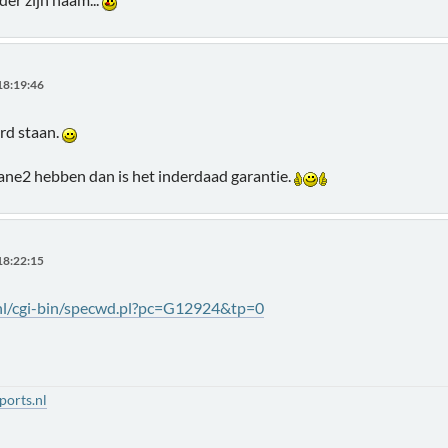
18:19:46
erd staan.
ane2 hebben dan is het inderdaad garantie.
18:22:15
nl/cgi-bin/specwd.pl?pc=G12924&tp=0
orts.nl