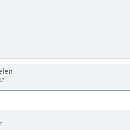
elen
:17
17