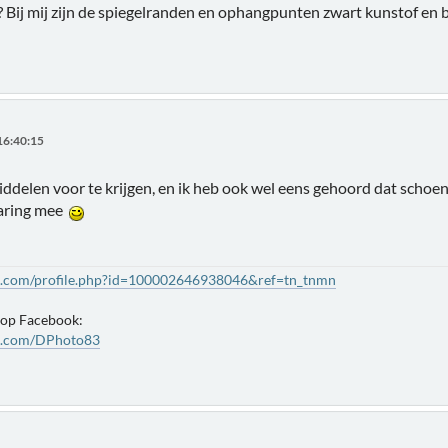
n? Bij mij zijn de spiegelranden en ophangpunten zwart kunstof en be
16:40:15
middelen voor te krijgen, en ik heb ook wel eens gehoord dat schoe
varing mee
k.com/profile.php?id=100002646938046&ref=tn_tnmn
 op Facebook:
k.com/DPhoto83