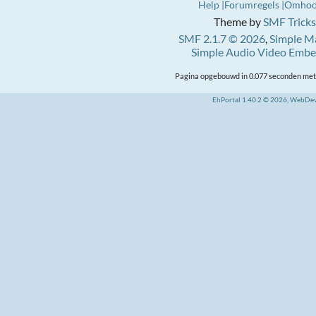
Help
Forumregels
Omho
Theme by
SMF Tricks
SMF 2.1.7 © 2026
,
Simple M
Simple Audio Video Emb
Pagina opgebouwd in 0.077 seconden met 
EhPortal 1.40.2 © 2026, WebDe