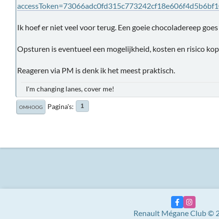
accessToken=73066adc0fd315c773242cf18e606f4d5b6bf
Ik hoef er niet veel voor terug. Een goeie chocoladereep goes 
Opsturen is eventueel een mogelijkheid, kosten en risico kop
Reageren via PM is denk ik het meest praktisch.
I'm changing lanes, cover me!
Pagina's
1
OMHOOG
Renault Mégane Club © 