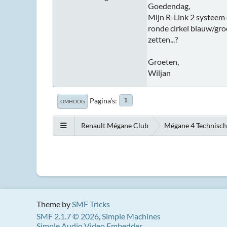
Goedendag,
Mijn R-Link 2 systeem 
ronde cirkel blauw/gro
zetten...?
Groeten,
Wiljan
Pagina's
1
OMHOOG
Renault Mégane Club
Mégane 4 Technisc
Theme by
SMF Tricks
SMF 2.1.7 © 2026
,
Simple Machines
Simple Audio Video Embedder