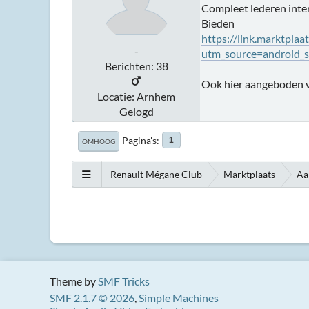
Compleet lederen inte
Bieden
https://link.marktpla
-
utm_source=android_s
Berichten: 38
Ook hier aangeboden v
Locatie: Arnhem
Gelogd
Pagina's
1
OMHOOG
Renault Mégane Club
Marktplaats
Aa
Theme by
SMF Tricks
SMF 2.1.7 © 2026
,
Simple Machines