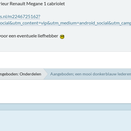
rieur Renault Megane 1 cabriolet
ats.nl/m2246725162?
ocial&utm_content=vip&utm_medium=android_social&utm_campa
oor een eventuele liefhebber
ngeboden: Onderdelen
Aangeboden; een mooi donkerblauw lederen i