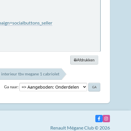
ign=socialbuttons_seller
Afdrukken
nterieur tbv megane 1 cabriolet
Ga naar
Renault Mégane Club © 2026