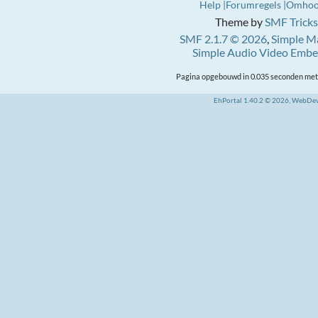
Help
Forumregels
Omho
Theme by
SMF Tricks
SMF 2.1.7 © 2026
,
Simple M
Simple Audio Video Emb
Pagina opgebouwd in 0.035 seconden met 
EhPortal 1.40.2 © 2026, WebDe