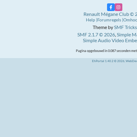
Renault Mégane Club © 
Help
Forumregels
Omho
Theme by
SMF Tricks
SMF 2.1.7 © 2026
,
Simple M
Simple Audio Video Emb
Pagina opgebouwd in 0.087 seconden met 
EhPortal 1.40.2 © 2026, WebDe