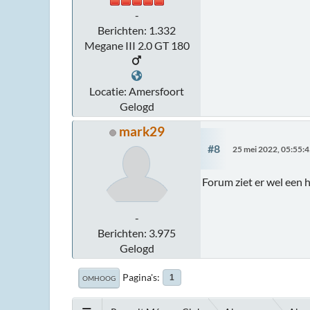
-
Berichten: 1.332
Megane III 2.0 GT 180
Locatie: Amersfoort
Gelogd
mark29
#8
25 mei 2022, 05:55:
Forum ziet er wel een h
-
Berichten: 3.975
Gelogd
Pagina's
1
OMHOOG