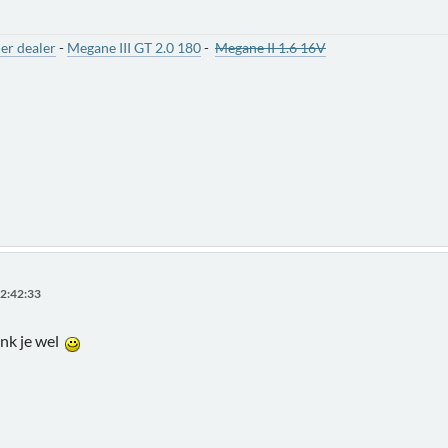
er dealer
-
Megane III GT 2.0 180
-
Megane II 1.6 16V
2:42:33
nk je wel