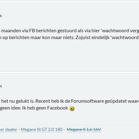
36
k 6 maanden via FB berichten gestuurd als via hier 'wachtwoord ver
n op berichten maar kon maar niets. Zojuist eindelijk 'wachtwoo
04
dat het nu gelukt is. Recent heb ik de Forumsoftware geüpdatet waar
 geen idee. Ik heb geen Facebook
er dealer
-
Megane III GT 2.0 180
-
Megane II 1.6 16V