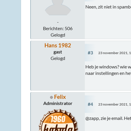
Neen, zit niet in spa
-
Berichten: 506
Gelogd
Hans 1982
gast
#3
23 november 2021, 1
Gelogd
Heb je windows? wie we
naar instellingen en he
Felix
Administrator
#4
23 november 2021, 1
@zapp, zie je email. He