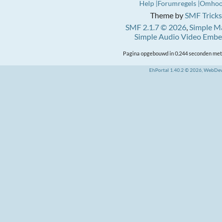
Help
Forumregels
Omho
Theme by
SMF Tricks
SMF 2.1.7 © 2026
,
Simple M
Simple Audio Video Emb
Pagina opgebouwd in 0.244 seconden met 
EhPortal 1.40.2 © 2026, WebDe