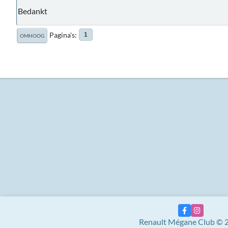
Bedankt
Pagina's
1
OMHOOG
Renault Mégane Club © 