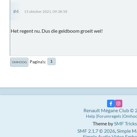
#4
15 oktober 2021, 09:38:58
Het regent nu. Dus die geldboom groeit wel!
Pagina's
1
OMHOOG
Renault Mégane Club © 
Help
Forumregels
Omho
Theme by
SMF Tricks
SMF 2.1.7 © 2026
,
Simple M
Simple Audio Video Emb