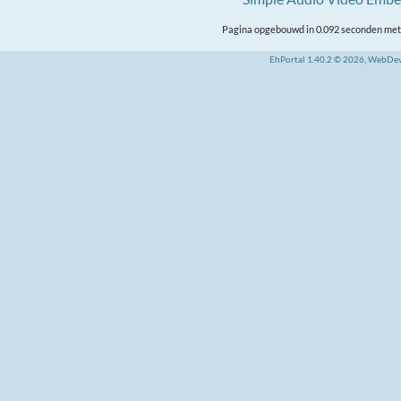
Pagina opgebouwd in 0.092 seconden met 
EhPortal 1.40.2 © 2026, WebDe