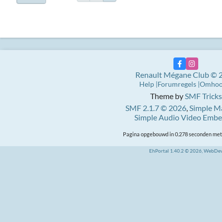
Renault Mégane Club © 
Help
Forumregels
Omho
Theme by
SMF Tricks
SMF 2.1.7 © 2026
,
Simple M
Simple Audio Video Emb
Pagina opgebouwd in 0.278 seconden met 
EhPortal 1.40.2 © 2026, WebDe