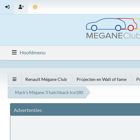
Hoofdmenu
Renault Mégane Club
Projecten en Wall of fame
P
Mark's Mégane 3 hatchback tce180
Advertenties