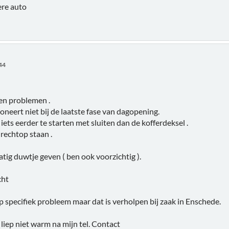
ere auto
:44
en problemen .
neert niet bij de laatste fase van dagopening.
ets eerder te starten met sluiten dan de kofferdeksel .
 rechtop staan .
ig duwtje geven ( ben ook voorzichtig ).
cht
p specifiek probleem maar dat is verholpen bij zaak in Enschede.
liep niet warm na mijn tel. Contact