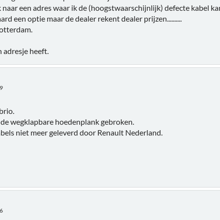
k naar een adres waar ik de (hoogstwaarschijnlijk) defecte kabel k
ard een optie maar de dealer rekent dealer prijzen..........
Rotterdam.
 adresje heeft.
19
brio.
an de wegklapbare hoedenplank gebroken.
bels niet meer geleverd door Renault Nederland.
46