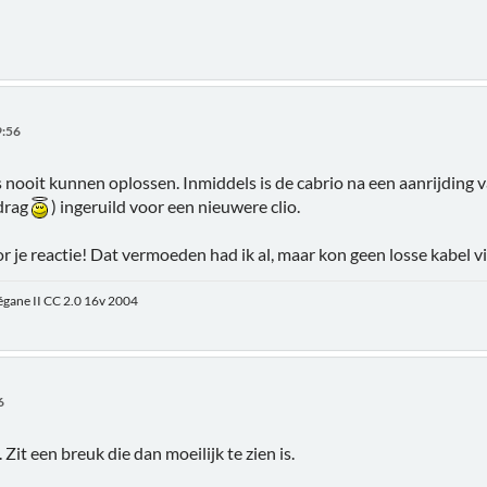
9:56
 nooit kunnen oplossen. Inmiddels is de cabrio na een aanrijding v
drag
) ingeruild voor een nieuwere clio.
 je reactie! Dat vermoeden had ik al, maar kon geen losse kabel vi
égane II CC 2.0 16v 2004
6
 Zit een breuk die dan moeilijk te zien is.