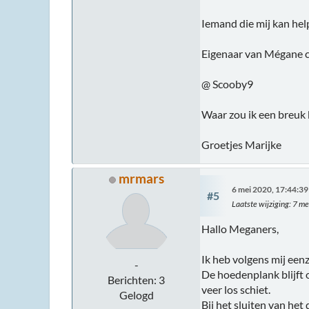
Iemand die mij kan hel
Eigenaar van Mégane c
@ Scooby9
Waar zou ik een breuk
Groetjes Marijke
mrmars
6 mei 2020, 17:44:39
#5
Laatste wijziging
: 7 m
Hallo Meganers,
Ik heb volgens mij een
-
De hoedenplank blijft 
Berichten: 3
veer los schiet.
Gelogd
Bij het sluiten van het