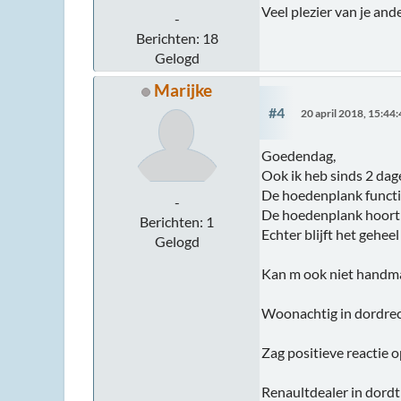
Veel plezier van je and
-
Berichten: 18
Gelogd
Marijke
#4
20 april 2018, 15:44
Goedendag,
Ook ik heb sinds 2 dag
De hoedenplank functio
-
De hoedenplank hoort i
Berichten: 1
Echter blijft het geheel
Gelogd
Kan m ook niet handmat
Woonachtig in dordre
Zag positieve reactie o
Renaultdealer in dordt 