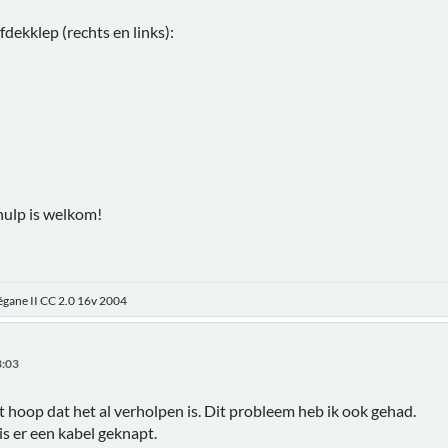
ekklep (rechts en links):
hulp is welkom!
égane II CC 2.0 16v 2004
3:03
ht hoop dat het al verholpen is. Dit probleem heb ik ook gehad.
 is er een kabel geknapt.