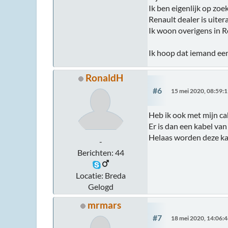
Ik ben eigenlijk op zoe
Renault dealer is uitera
Ik woon overigens in 
Ik hoop dat iemand een
RonaldH
#6
15 mei 2020, 08:59:
Heb ik ook met mijn ca
Er is dan een kabel v
Helaas worden deze ka
-
Berichten: 44
Locatie: Breda
Gelogd
mrmars
#7
18 mei 2020, 14:06: