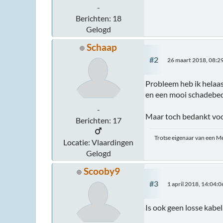
-
Berichten: 18
Gelogd
Schaap
#2
26 maart 2018, 08:2
Probleem heb ik helaas
en een mooi schadebe
-
Maar toch bedankt voor
Berichten: 17
Trotse eigenaar van een M
Locatie: Vlaardingen
Gelogd
Scooby9
#3
1 april 2018, 14:04:0
Is ook geen losse kabel.