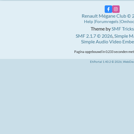
Renault Mégane Club © 
Help
Forumregels
Omho
Theme by
SMF Tricks
SMF 2.1.7 © 2026
,
Simple M
Simple Audio Video Emb
Pagina opgebouwd in 0.233 seconden met 
EhPortal 1.40.2 © 2026, WebDe