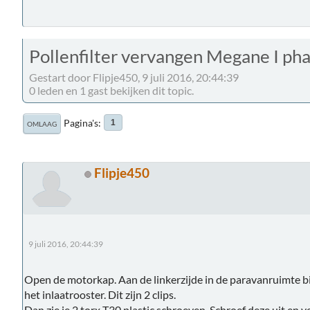
Pollenfilter vervangen Megane I phas
Gestart door Flipje450, 9 juli 2016, 20:44:39
0 leden en 1 gast bekijken dit topic.
Pagina's
1
OMLAAG
Flipje450
9 juli 2016, 20:44:39
Open de motorkap. Aan de linkerzijde in de paravanruimte bij
het inlaatrooster. Dit zijn 2 clips.
Dan zie je 2 torx T30 plastic schroeven. Schroef deze uit en 