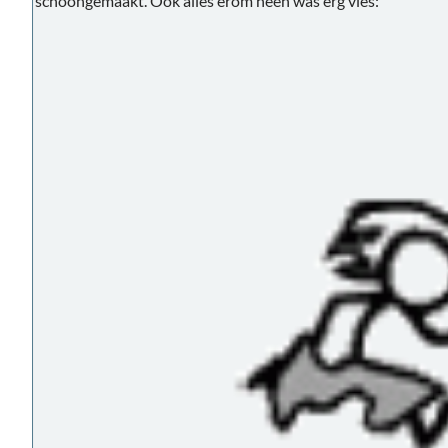
schoongemaakt. Ook alles erom heen was erg vies: