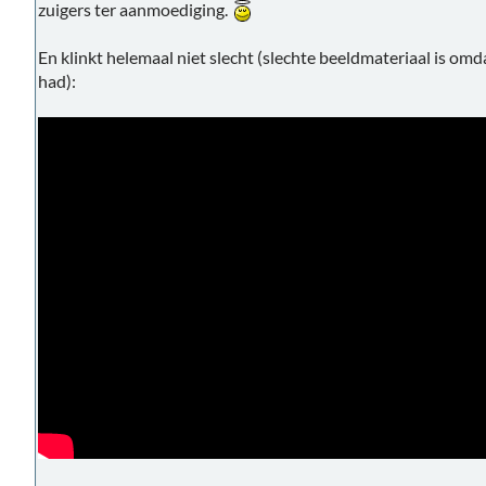
zuigers ter aanmoediging.
En klinkt helemaal niet slecht (slechte beeldmateriaal is omd
had):