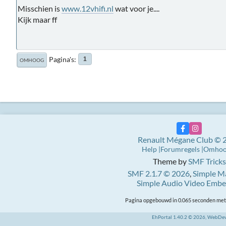
Misschien is
www.12vhifi.nl
wat voor je....
Kijk maar ff
Pagina's
1
OMHOOG
Renault Mégane Club © 
Help
Forumregels
Omho
Theme by
SMF Tricks
SMF 2.1.7 © 2026
,
Simple M
Simple Audio Video Emb
Pagina opgebouwd in 0.065 seconden met 
EhPortal 1.40.2 © 2026, WebDe