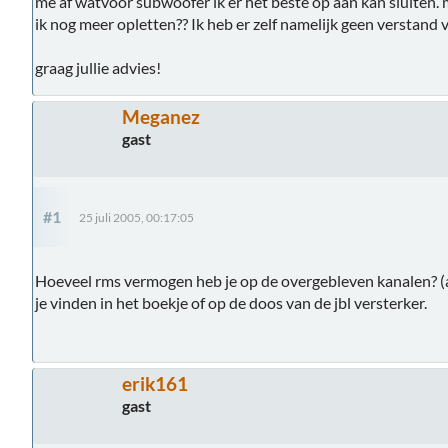
me af watvoor subwoofer ik er het beste op aan kan sluiten
ik nog meer opletten?? Ik heb er zelf namelijk geen verstand v
graag jullie advies!
Meganez
gast
#1
25 juli 2005, 00:17:05
Hoeveel rms vermogen heb je op de overgebleven kanalen? (al
je vinden in het boekje of op de doos van de jbl versterker.
erik161
gast