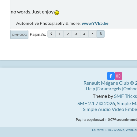
no words. Just enjoy
Automotive Photography & more:
www.YVE5.be
Pagina's
1
2
3
4
5
6
OMHOOG
Renault Mégane Club © 
Help
Forumregels
Omho
Theme by
SMF Tricks
SMF 2.1.7 © 2026
,
Simple M
Simple Audio Video Emb
Pagina opgebouwd in 0.079 seconden met 
EhPortal 1.40.2 © 2026, WebDe