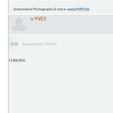
Automotive Photography & more:
www.YVE5.be
YVE5
#78
22 januari 2016, 17:51:55
I Like this