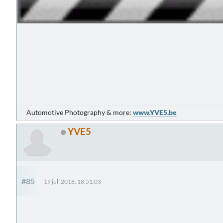
Automotive Photography & more:
www.YVE5.be
YVE5
#85
19 juli 2018, 18:51:03