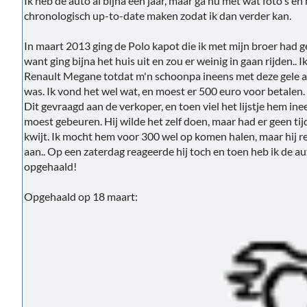
Ik heb de auto al bijna een jaar, maar ga nu met wat foto's en 
chronologisch up-to-date maken zodat ik dan verder kan.
In maart 2013 ging de Polo kapot die ik met mijn broer had 
want ging bijna het huis uit en zou er weinig in gaan rijden..
Renault Megane totdat m'n schoonpa ineens met deze gele a
was. Ik vond het wel wat, en moest er 500 euro voor betalen
Dit gevraagd aan de verkoper, en toen viel het lijstje hem in
moest gebeuren. Hij wilde het zelf doen, maar had er geen ti
kwijt. Ik mocht hem voor 300 wel op komen halen, maar hij r
aan.. Op een zaterdag reageerde hij toch en toen heb ik de au
opgehaald!
Opgehaald op 18 maart: