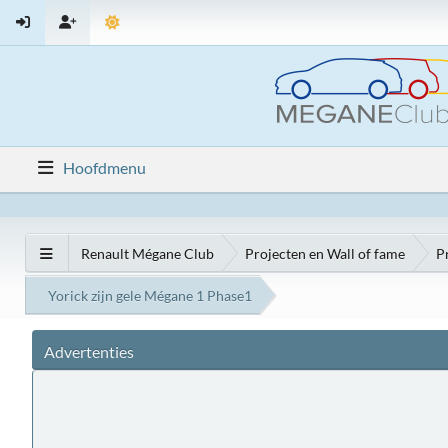
Hoofdmenu
Renault Mégane Club
Projecten en Wall of fame
P
Yorick zijn gele Mégane 1 Phase1
Advertenties