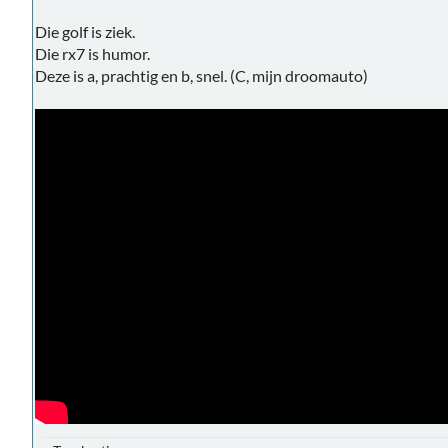
Die golf is ziek.
Die rx7 is humor.
Deze is a, prachtig en b, snel. (C, mijn droomauto)