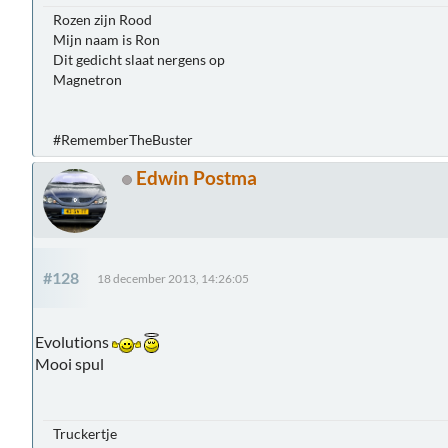
Rozen zijn Rood
Mijn naam is Ron
Dit gedicht slaat nergens op
Magnetron
#RememberTheBuster
Edwin Postma
#128
18 december 2013, 14:26:05
Evolutions
Mooi spul
Truckertje