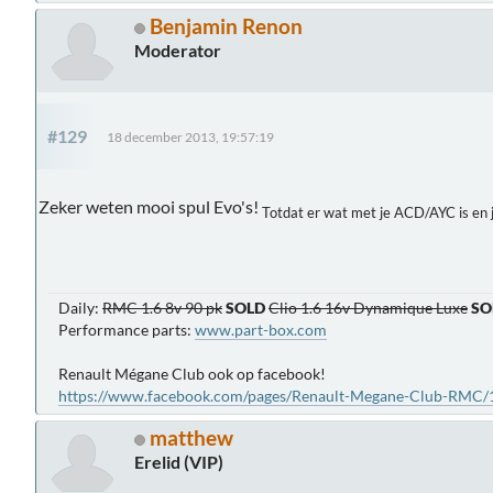
Benjamin Renon
Moderator
#129
18 december 2013, 19:57:19
Zeker weten mooi spul Evo's!
Totdat er wat met je ACD/AYC is en 
Daily:
RMC 1.6 8v 90 pk
SOLD
Clio 1.6 16v Dynamique Luxe
SO
Performance parts:
www.part-box.com
Renault Mégane Club ook op facebook!
https://www.facebook.com/pages/Renault-Megane-Club-RMC
matthew
Erelid (VIP)