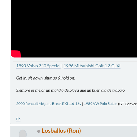
1990 Volvo 340 Special
|
1996 Mitsubishi Colt 1.3 GLXi
Get in, sit down, shut up & hold on!
Siempre es mejor un mal dia de playa que un buen dia de trabajo
2000 Renault Mégane Break RXI 1.6-16v
|
1989 VW Polo Sedan
(GT Conversi
Fb
Losballos (Ron)