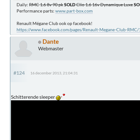
Daily:
RMC 1.6 8v 90 pk
SOLD
Clio 1.6 16v Dynamique Luxe
SO
Performance parts:
www.part-box.com
Renault Mégane Club ook op facebook!
https://www.facebook.com/pages/Renault-Megane-Club-RMC
Dante
Webmaster
#124
16 december 2013, 21:04:31
Schitterende sleeper