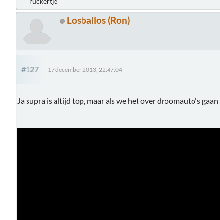
Truckertje
Losballos (Ron)
#127
17 december 2013, 22:47:04
Ja supra is altijd top, maar als we het over droomauto's gaa