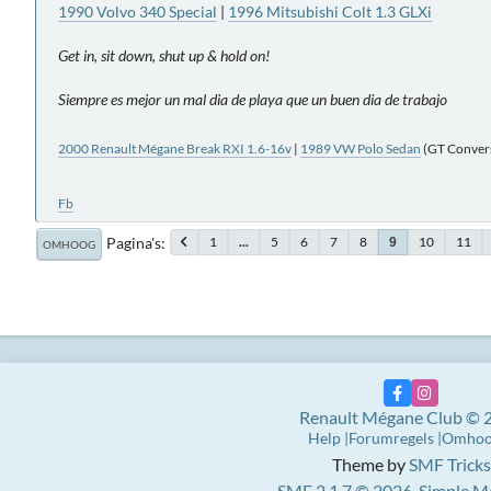
1990 Volvo 340 Special
|
1996 Mitsubishi Colt 1.3 GLXi
Get in, sit down, shut up & hold on!
Siempre es mejor un mal dia de playa que un buen dia de trabajo
2000 Renault Mégane Break RXI 1.6-16v
|
1989 VW Polo Sedan
(GT Conversi
Fb
Pagina's
1
...
5
6
7
8
10
11
9
OMHOOG
Renault Mégane Club © 
Help
Forumregels
Omho
Theme by
SMF Tricks
SMF 2.1.7 © 2026
,
Simple M