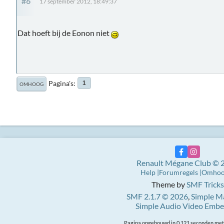
#6
17 september 2012, 18:49:37
Dat hoeft bij de Eonon niet
Pagina's
1
OMHOOG
Renault Mégane Club © 
Help
Forumregels
Omho
Theme by
SMF Tricks
SMF 2.1.7 © 2026
,
Simple M
Simple Audio Video Emb
Pagina opgebouwd in 0.121 seconden met 