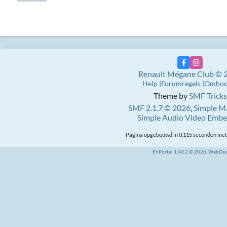
Renault Mégane Club © 
Help
Forumregels
Omho
Theme by
SMF Tricks
SMF 2.1.7 © 2026
,
Simple M
Simple Audio Video Emb
Pagina opgebouwd in 0.115 seconden met 
EhPortal 1.40.2 © 2026, WebDe