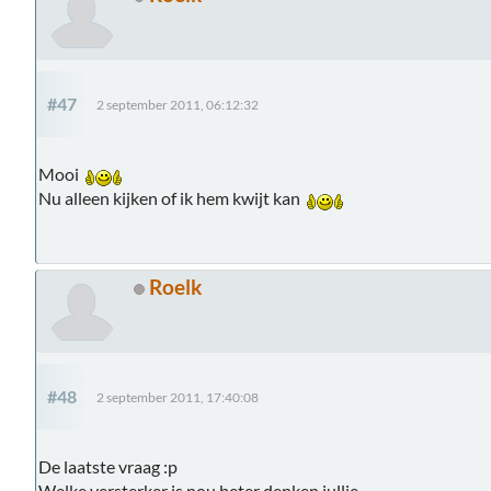
#47
2 september 2011, 06:12:32
Mooi
Nu alleen kijken of ik hem kwijt kan
Roelk
#48
2 september 2011, 17:40:08
De laatste vraag :p
Welke versterker is nou beter denken jullie.