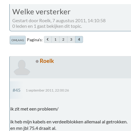
Welke versterker
Gestart door Roelk, 7 augustus 2011, 14:10:58
0 leden en 1 gast bekijken dit topic.
Pagina's
1
2
3
4
OMLAAG
Roelk
#45
1 september 2011, 22:00:26
ik zit met een probleem/
ik heb mijn kabels en verdeelblokken allemaal al getrokken.
en mn jbl 75.4 draait al.