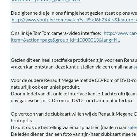
De digitenne die je in ons filmpje hebt gezien staat op ons w
http://www.youtube.com/watch?v=9SxJ6h2XX-s&feature=y
Ons linkje TomTom camera-video interface:
http://www.carv
item=&action=page&group_id=10000013&lang=NL
Gezien dit een heel specifieke produkten zijn voor een Renau
vragen kan ontstaan, deze kunt u stellen via een email naar
s
Voor de oudere Renault Megane met de CD-Rom of DVD-ro
natuurlijk ook een uniek produkt.
Door middel van dit unieke interface kan je 1 achteruitrijca
navigatiescherm: CD-rom of DVD-rom Carminat interface
Op vertoon van de clubkaart willen wij de Renault Megane 
brutoprijs.
U kunt ook de bestelling via email plaatsen (mailen naar
sale
De leden dienen dan een foto van zijn/haar clubkaart mee te