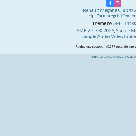
Renault Mégane Club © 
Help
Forumregels
Omho
Theme by
SMF Tricks
SMF 2.1.7 © 2026
,
Simple M
Simple Audio Video Emb
Pagina opgebouwd in 0.099 seconden met 
EhPortal 1.40.2 © 2026, WebDe