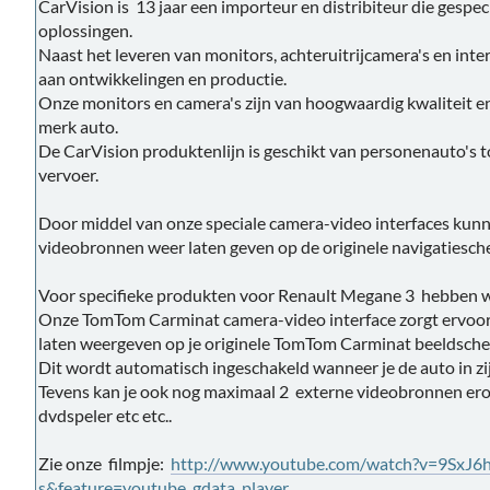
CarVision is 13 jaar een importeur en distribiteur die gespec
oplossingen.
Naast het leveren van monitors, achteruitrijcamera's en inte
aan ontwikkelingen en productie.
Onze monitors en camera's zijn van hoogwaardig kwaliteit en
merk auto.
De CarVision produktenlijn is geschikt van personenauto's 
vervoer.
Door middel van onze speciale camera-video interfaces kun
videobronnen weer laten geven op de originele navigatiesch
Voor specifieke produkten voor Renault Megane 3 hebben we
Onze TomTom Carminat camera-video interface zorgt ervoor 
laten weergeven op je originele TomTom Carminat beeldsch
Dit wordt automatisch ingeschakeld wanneer je de auto in zij
Tevens kan je ook nog maximaal 2 externe videobronnen erop
dvdspeler etc etc..
Zie onze filmpje:
http://www.youtube.com/watch?v=9SxJ6
s&feature=youtube_gdata_player