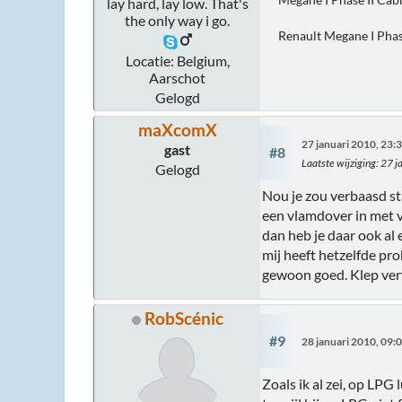
lay hard, lay low. That's
the only way i go.
Renault Megane I Phas
Locatie: Belgium,
Aarschot
Gelogd
maXcomX
27 januari 2010, 23:
gast
#8
Laatste wijziging
: 27 
Gelogd
Nou je zou verbaasd s
een vlamdover in met v
dan heb je daar ook al
mij heeft hetzelfde pro
gewoon goed. Klep verv
RobScénic
#9
28 januari 2010, 09:
Zoals ik al zei, op LPG