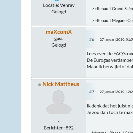
Locatie: Venray
>>Renault Grand Scén
Gelogd
>>Renault Mégane Cou
maXcomX
gast
#6
27 januari 2010, 01:
Gelogd
Lees even de FAQ's ove
De Eurogas verdamper (
Maar ik betwijfel of da
Nick Mattheus
#7
27 januari 2010, 12:
Ik denk dat het juist nie
Je zou dan toch te make
-
Berichten: 892
Megane I Phase II Cab