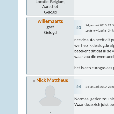
Locatie: Belgium,
Aarschot
Gelogd
willemaarts
24 januari 2010, 21:
gast
#3
Laatste wijziging
: 24 
Gelogd
nee de auto heeft dit p
wel heb ik de slugde a
betekent dit dat ik de 
waar zou die eventuee
het is een eurogas eas
Nick Mattheus
#4
24 januari 2010, 23:
Normaal gezien zou hier
Waar deze zich juist b
-