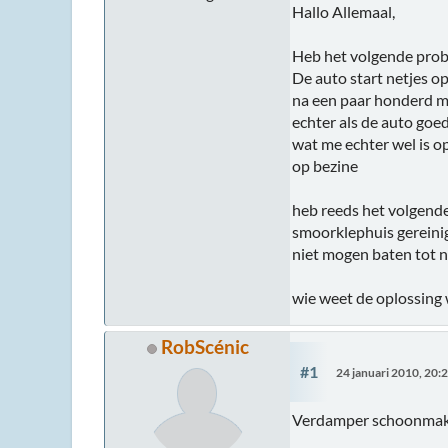
Hallo Allemaal,
Heb het volgende pro
De auto start netjes op
na een paar honderd me
echter als de auto goed
wat me echter wel is op
op bezine
heb reeds het volgende
smoorklephuis gereinig
niet mogen baten tot n
wie weet de oplossing 
RobScénic
#1
24 januari 2010, 20:
Verdamper schoonma