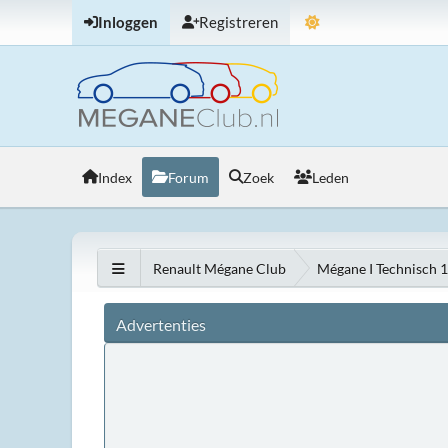
Inloggen
Registreren
Index
Forum
Zoek
Leden
Renault Mégane Club
Mégane I Technisch 
Advertenties