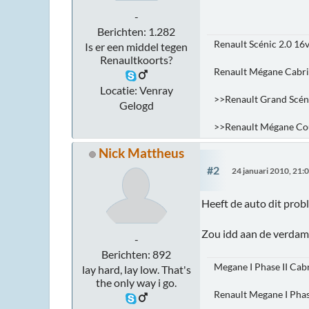
-
Berichten: 1.282
Renault Scénic 2.0 16
Is er een middel tegen
Renaultkoorts?
Renault Mégane Cabri
Locatie: Venray
>>Renault Grand Scén
Gelogd
>>Renault Mégane Cou
Nick Mattheus
#2
24 januari 2010, 21:
Heeft de auto dit prob
Zou idd aan de verdamp
-
Berichten: 892
Megane I Phase II Cab
lay hard, lay low. That's
the only way i go.
Renault Megane I Phas