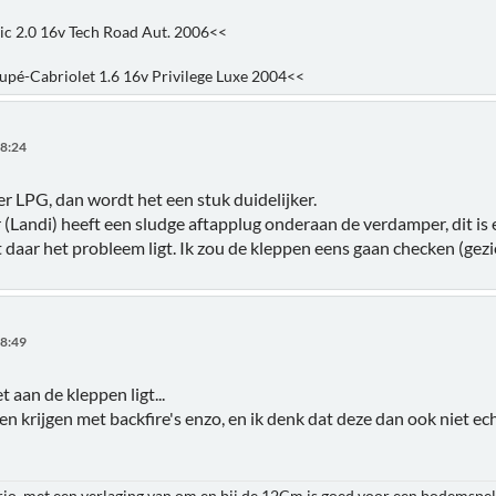
ic 2.0 16v Tech Road Aut. 2006<<
pé-Cabriolet 1.6 16v Privilege Luxe 2004<<
58:24
r LPG, dan wordt het een stuk duidelijker.
Landi) heeft een sludge aftapplug onderaan de verdamper, dit is ee
t daar het probleem ligt. Ik zou de kleppen eens gaan checken (gez
28:49
t aan de kleppen ligt...
n krijgen met backfire's enzo, en ik denk dat deze dan ook niet ec
rio, met een verlaging van om en bij de 12Cm is goed voor een bodemspel