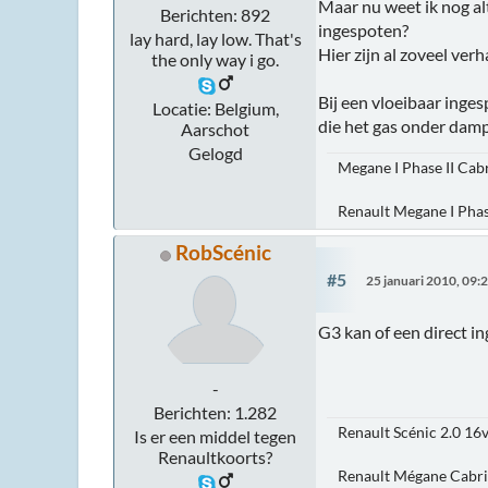
Maar nu weet ik nog al
Berichten: 892
ingespoten?
lay hard, lay low. That's
Hier zijn al zoveel verh
the only way i go.
Bij een vloeibaar inges
Locatie: Belgium,
die het gas onder dam
Aarschot
Gelogd
Megane I Phase II Cab
Renault Megane I Phas
RobScénic
#5
25 januari 2010, 09:
G3 kan of een direct i
-
Berichten: 1.282
Renault Scénic 2.0 16
Is er een middel tegen
Renaultkoorts?
Renault Mégane Cabri