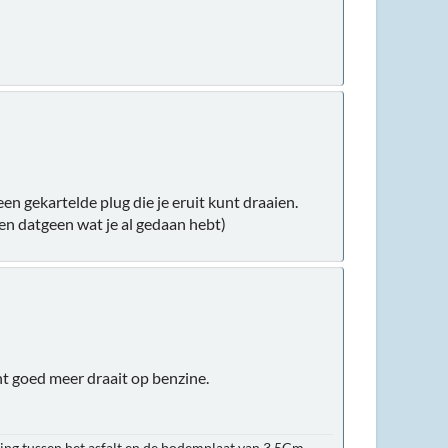
n gekartelde plug die je eruit kunt draaien.
ien datgeen wat je al gedaan hebt)
ht goed meer draait op benzine.
ing tussen het asfalt en de bodemplaat van 3.5Cm