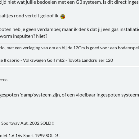
tijd niet wat jullie bedoelen met een G3 systeem. Is dit direct in
aaltjes rond vertelt geloof ik.
poten heb je geen verdamper, maar ik denk dat jij een gas installa
pvorm inspuiten? Niet?
rio, met een verlaging van om en bij de 12Cm is goed voor een bodemspel
e II cabrio - Volkswagen Golf mk2 - Toyota Landcruiser 120
22:08
ngespoten 'damp'systeem zijn, of een vloeibaar ingespoten systeem.
v Sportway Aut. 2002 SOLD!!
olet 1.6 16v Sport 1999 SOLD!!