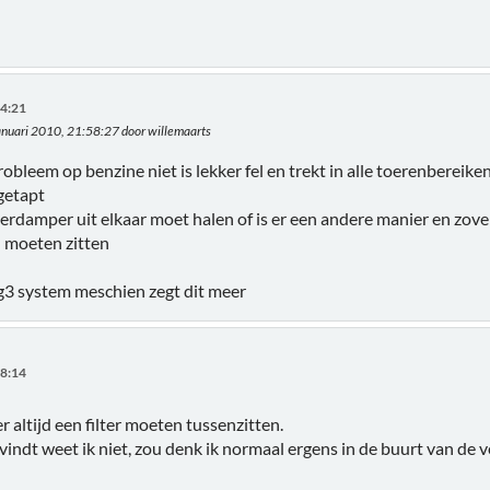
54:21
januari 2010, 21:58:27 door willemaarts
robleem op benzine niet is lekker fel en trekt in alle toerenbereik
fgetapt
verdamper uit elkaar moet halen of is er een andere manier en zover 
l moeten zitten
 g3 system meschien zegt dit meer
08:14
 altijd een filter moeten tussenzitten.
evindt weet ik niet, zou denk ik normaal ergens in de buurt van d