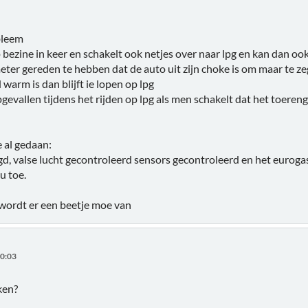
bleem
 bezine in keer en schakelt ook netjes over naar lpg en kan dan ook
ter gereden te hebben dat de auto uit zijn choke is om maar te zeg
 warm is dan blijft ie lopen op lpg
gevallen tijdens het rijden op lpg als men schakelt dat het toereng
 al gedaan:
d, valse lucht gecontroleerd sensors gecontroleerd en het eurogas
u toe.
wordt er een beetje moe van
20:03
ken?