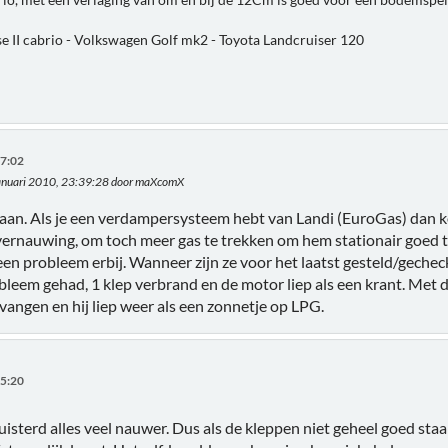
e II cabrio - Volkswagen Golf mk2 - Toyota Landcruiser 120
37:02
januari 2010, 23:39:28 door maXcomX
taan. Als je een verdampersysteem hebt van Landi (EuroGas) dan 
ernauwing, om toch meer gas te trekken om hem stationair goed te k
 een probleem erbij. Wanneer zijn ze voor het laatst gesteld/gech
bleem gehad, 1 klep verbrand en de motor liep als een krant. Met de
angen en hij liep weer als een zonnetje op LPG.
05:20
 luisterd alles veel nauwer. Dus als de kleppen niet geheel goed sta