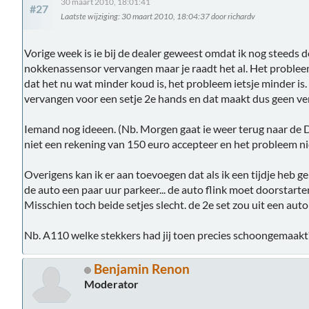
30 maart 2010, 18:01:41
#27
Laatste wijziging
: 30 maart 2010, 18:04:37 door richardv
Vorige week is ie bij de dealer geweest omdat ik nog steeds
nokkenassensor vervangen maar je raadt het al. Het probleem
dat het nu wat minder koud is, het probleem ietsje minder is.
vervangen voor een setje 2e hands en dat maakt dus geen ver
Iemand nog ideeen. (Nb. Morgen gaat ie weer terug naar de D
niet een rekening van 150 euro accepteer en het probleem nie
Overigens kan ik er aan toevoegen dat als ik een tijdje heb 
de auto een paar uur parkeer... de auto flink moet doorstarte
Misschien toch beide setjes slecht. de 2e set zou uit een a
Nb. A110 welke stekkers had jij toen precies schoongemaakt
Benjamin Renon
Moderator