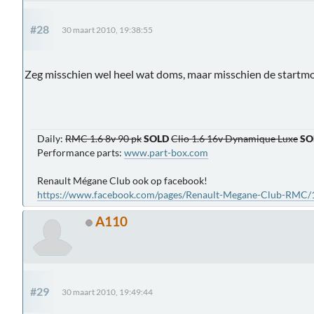
#28
30 maart 2010, 19:38:55
Zeg misschien wel heel wat doms, maar misschien de startmo
Daily:
RMC 1.6 8v 90 pk
SOLD
Clio 1.6 16v Dynamique Luxe
SO
Performance parts:
www.part-box.com
Renault Mégane Club ook op facebook!
https://www.facebook.com/pages/Renault-Megane-Club-RMC
A110
#29
30 maart 2010, 19:49:44