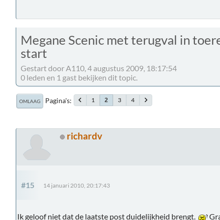
Megane Scenic met terugval in toe
start
Gestart door A110, 4 augustus 2009, 18:17:54
0 leden en 1 gast bekijken dit topic.
Pagina's
1
3
4
2
OMLAAG
richardv
#15
14 januari 2010, 20:17:43
Ik geloof niet dat de laatste post duidelijkheid brengt.
Gra