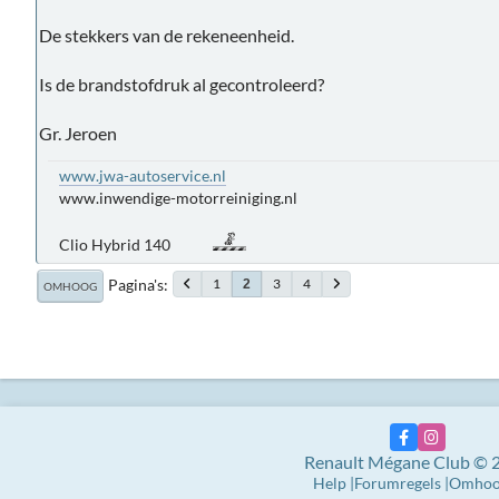
De stekkers van de rekeneenheid.
Is de brandstofdruk al gecontroleerd?
Gr. Jeroen
www.jwa-autoservice.nl
www.inwendige-motorreiniging.nl
Clio Hybrid 140
Pagina's
1
3
4
2
OMHOOG
Renault Mégane Club © 
Help
Forumregels
Omho