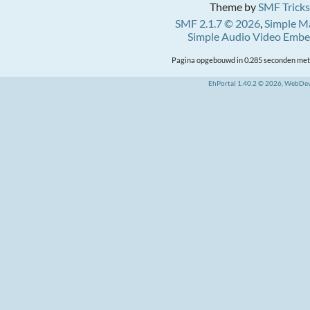
Theme by
SMF Tricks
SMF 2.1.7 © 2026
,
Simple M
Simple Audio Video Emb
Pagina opgebouwd in 0.285 seconden met 
EhPortal 1.40.2 © 2026, WebDe