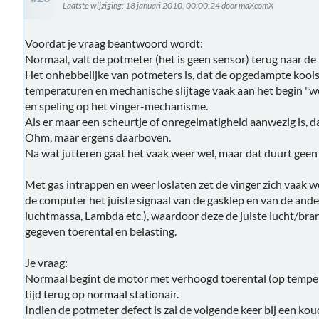
Laatste wijziging
: 18 januari 2010, 00:00:24 door maXcomX
Voordat je vraag beantwoord wordt:
Normaal, valt de potmeter (het is geen sensor) terug naar d
Het onhebbelijke van potmeters is, dat de opgedampte kool
temperaturen en mechanische slijtage vaak aan het begin "we
en speling op het vinger-mechanisme.
Als er maar een scheurtje of onregelmatigheid aanwezig is, d
Ohm, maar ergens daarboven.
Na wat jutteren gaat het vaak weer wel, maar dat duurt geen
Met gas intrappen en weer loslaten zet de vinger zich vaak w
de computer het juiste signaal van de gasklep en van de and
luchtmassa, Lambda etc.), waardoor deze de juiste lucht/br
gegeven toerental en belasting.
Je vraag:
Normaal begint de motor met verhoogd toerental (op tempe
tijd terug op normaal stationair.
Indien de potmeter defect is zal de volgende keer bij een ko