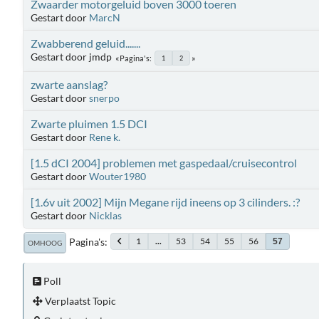
Zwaarder motorgeluid boven 3000 toeren
Gestart door
MarcN
Zwabberend geluid.......
Gestart door jmdp
Pagina's
1
2
zwarte aanslag?
Gestart door
snerpo
Zwarte pluimen 1.5 DCI
Gestart door
Rene k.
[1.5 dCI 2004] problemen met gaspedaal/cruisecontrol
Gestart door
Wouter1980
[1.6v uit 2002] Mijn Megane rijd ineens op 3 cilinders. :?
Gestart door
Nicklas
Pagina's
1
...
53
54
55
56
57
OMHOOG
Poll
Verplaatst Topic