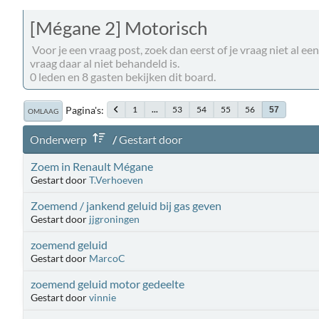
[Mégane 2] Motorisch
Voor je een vraag post, zoek dan eerst of je vraag niet al eens 
vraag daar al niet behandeld is.
0 leden en 8 gasten bekijken dit board.
Pagina's
1
...
53
54
55
56
57
OMLAAG
Onderwerp
/
Gestart door
Zoem in Renault Mégane
Gestart door
T.Verhoeven
Zoemend / jankend geluid bij gas geven
Gestart door
jjgroningen
zoemend geluid
Gestart door
MarcoC
zoemend geluid motor gedeelte
Gestart door
vinnie