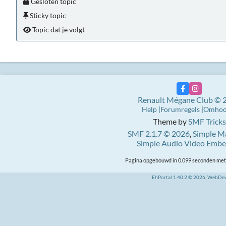
Gesloten topic
Sticky topic
Topic dat je volgt
Renault Mégane Club © 
Help
Forumregels
Omho
Theme by
SMF Tricks
SMF 2.1.7 © 2026
,
Simple M
Simple Audio Video Emb
Pagina opgebouwd in 0.099 seconden met 
EhPortal 1.40.2 © 2026, WebDe