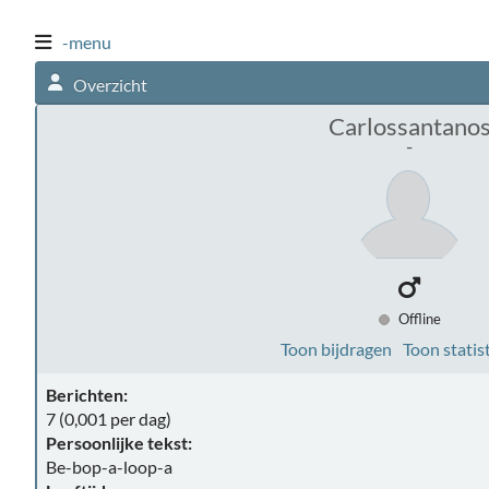
-menu
Overzicht
Carlossantano
-
Offline
Toon bijdragen
Toon statis
Berichten:
7 (0,001 per dag)
Persoonlijke tekst:
Be-bop-a-loop-a