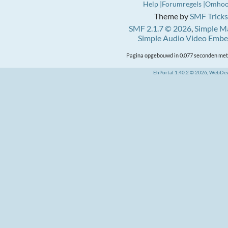
Help
Forumregels
Omho
Theme by
SMF Tricks
SMF 2.1.7 © 2026
,
Simple M
Simple Audio Video Emb
Pagina opgebouwd in 0.077 seconden met 
EhPortal 1.40.2 © 2026, WebDe