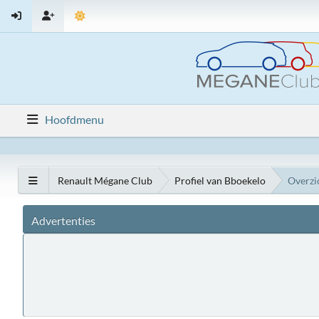
Hoofdmenu
Renault Mégane Club
Profiel van Bboekelo
Overzi
Advertenties