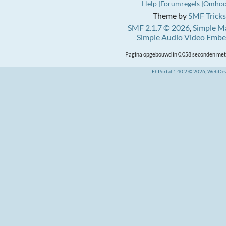
Help
Forumregels
Omho
Theme by
SMF Tricks
SMF 2.1.7 © 2026
,
Simple M
Simple Audio Video Emb
Pagina opgebouwd in 0.058 seconden met 
EhPortal 1.40.2 © 2026, WebDe