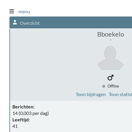
-menu
Overzicht
Bboekelo
-
Offline
Toon bijdragen
Toon statis
Berichten:
14 (0,003 per dag)
Leeftijd:
41