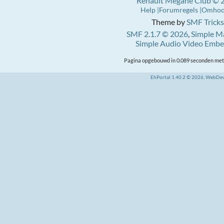
Renault Mégane Club © 
Help
Forumregels
Omho
Theme by
SMF Tricks
SMF 2.1.7 © 2026
,
Simple M
Simple Audio Video Emb
Pagina opgebouwd in 0.089 seconden met 
EhPortal 1.40.2 © 2026, WebDe