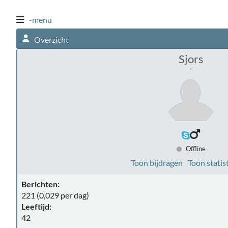
-menu
Overzicht
Sjors
-
Offline
Toon bijdragen
Toon statis
Berichten:
221 (0,029 per dag)
Leeftijd:
42