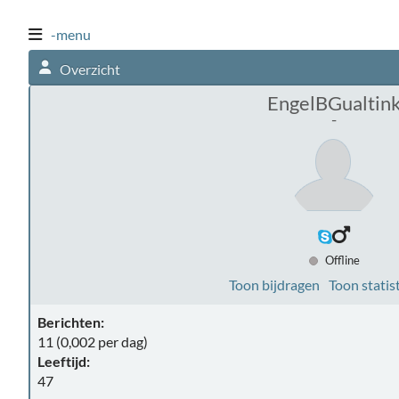
-menu
Overzicht
EngelBGualtin
-
Offline
Toon bijdragen
Toon statis
Berichten:
11 (0,002 per dag)
Leeftijd:
47