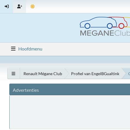
Hoofdmenu
Renault Mégane Club
Profiel van EngelBGualtink
Advertenties