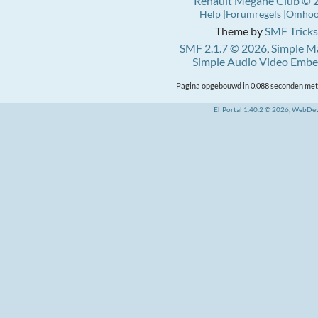
Renault Mégane Club © 
Help
Forumregels
Omho
Theme by
SMF Tricks
SMF 2.1.7 © 2026
,
Simple M
Simple Audio Video Emb
Pagina opgebouwd in 0.088 seconden met 
EhPortal 1.40.2 © 2026, WebDe