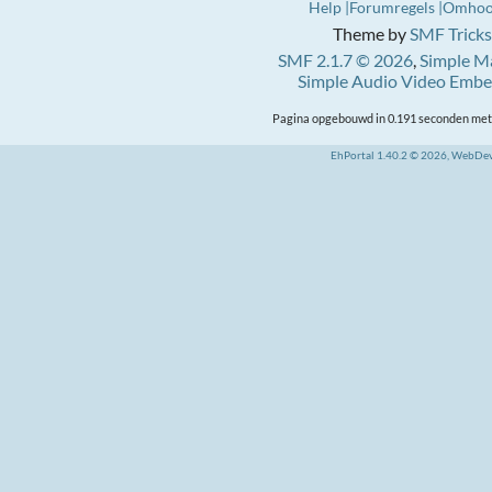
Help
Forumregels
Omho
Theme by
SMF Tricks
SMF 2.1.7 © 2026
,
Simple M
Simple Audio Video Emb
Pagina opgebouwd in 0.191 seconden met 
EhPortal 1.40.2 © 2026, WebDe