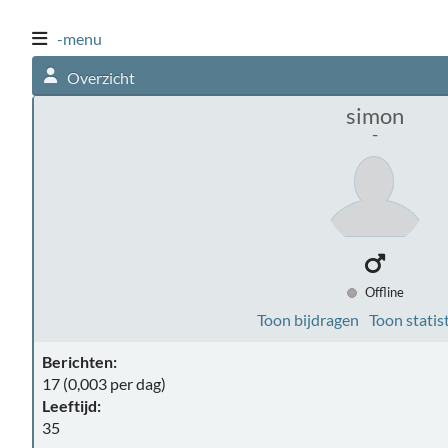
-menu
Overzicht
simon
-
Offline
Toon bijdragen
Toon statis
Berichten:
17 (0,003 per dag)
Leeftijd:
35