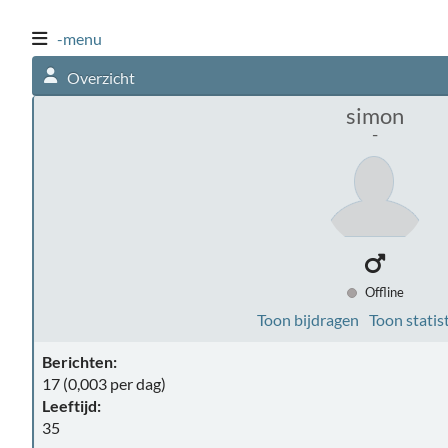
-menu
Overzicht
simon
-
Offline
Toon bijdragen
Toon statis
Berichten:
17 (0,003 per dag)
Leeftijd:
35