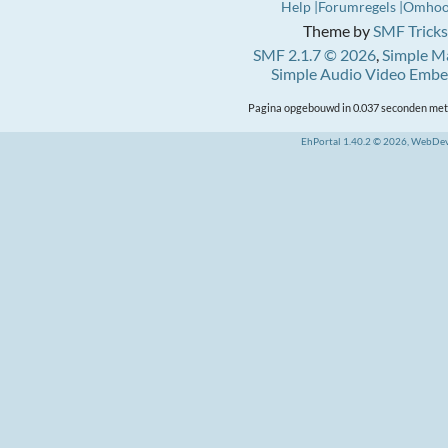
Help
Forumregels
Omho
Theme by
SMF Tricks
SMF 2.1.7 © 2026
,
Simple M
Simple Audio Video Emb
Pagina opgebouwd in 0.037 seconden met 
EhPortal 1.40.2 © 2026, WebDe