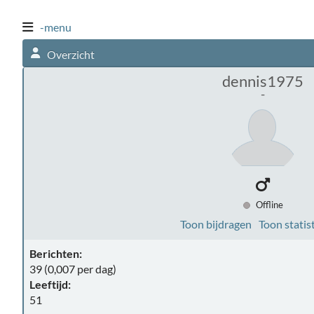
-menu
Overzicht
dennis1975
-
Offline
Toon bijdragen
Toon statis
Berichten:
39 (0,007 per dag)
Leeftijd:
51