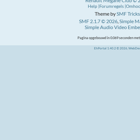
Renault Mégane Club © 
Help
Forumregels
Omho
Theme by
SMF Tricks
SMF 2.1.7 © 2026
,
Simple M
Simple Audio Video Emb
Pagina opgebouwd in 0.069 seconden met 
EhPortal 1.40.2 © 2026, WebDe