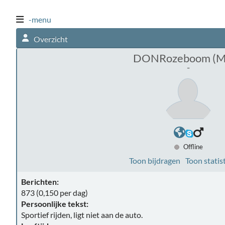
-menu
Overzicht
DONRozeboom (M
-
Offline
Toon bijdragen
Toon statis
Berichten:
873 (0,150 per dag)
Persoonlijke tekst:
Sportief rijden, ligt niet aan de auto.