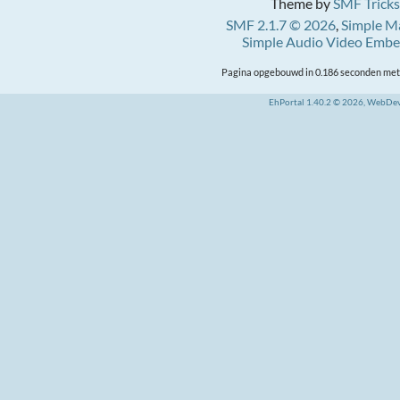
Theme by
SMF Tricks
SMF 2.1.7 © 2026
,
Simple M
Simple Audio Video Emb
Pagina opgebouwd in 0.186 seconden met 
EhPortal 1.40.2 © 2026, WebDe