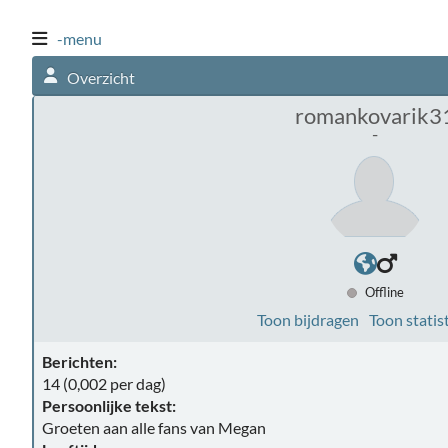
-menu
Overzicht
romankovarik3
-
Offline
Toon bijdragen
Toon statis
Berichten:
14 (0,002 per dag)
Persoonlijke tekst:
Groeten aan alle fans van Megan