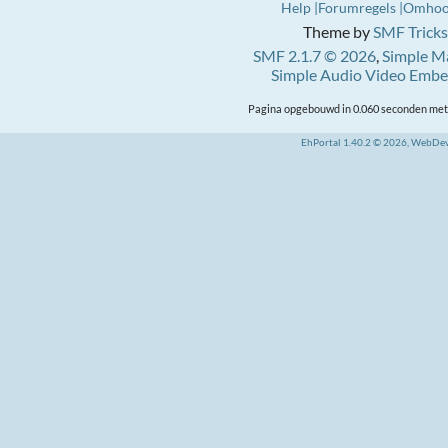
Help
Forumregels
Omho
Theme by
SMF Tricks
SMF 2.1.7 © 2026
,
Simple M
Simple Audio Video Emb
Pagina opgebouwd in 0.060 seconden met 
EhPortal 1.40.2 © 2026, WebDe