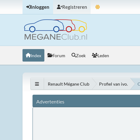
Inloggen
Registreren
Index
Forum
Zoek
Leden
Renault Mégane Club
Profiel van ivo.
O
Advertenties