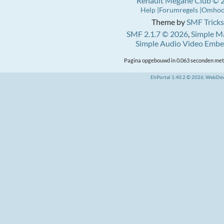
Renault Mégane Club © 
Help
Forumregels
Omho
Theme by
SMF Tricks
SMF 2.1.7 © 2026
,
Simple M
Simple Audio Video Emb
Pagina opgebouwd in 0.063 seconden met 
EhPortal 1.40.2 © 2026, WebDe