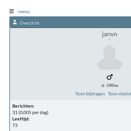
-menu
Overzicht
janvn
-
Offline
Toon bijdragen
Toon statis
Berichten:
31 (0,005 per dag)
Leeftijd:
73