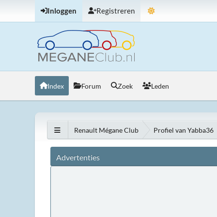
Inloggen
Registreren
Index
Forum
Zoek
Leden
Renault Mégane Club
Profiel van Yabba36
Advertenties