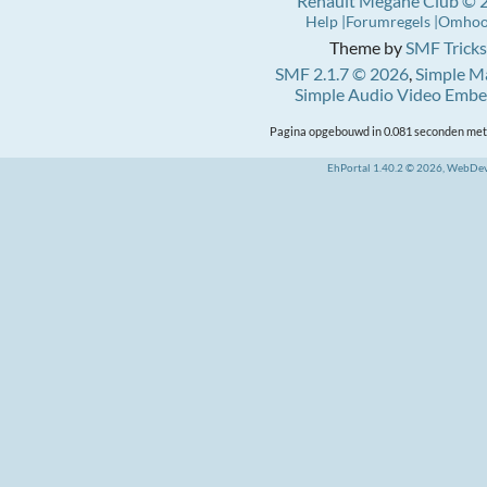
Renault Mégane Club © 
Help
Forumregels
Omho
Theme by
SMF Tricks
SMF 2.1.7 © 2026
,
Simple M
Simple Audio Video Emb
Pagina opgebouwd in 0.081 seconden met 
EhPortal 1.40.2 © 2026, WebDe