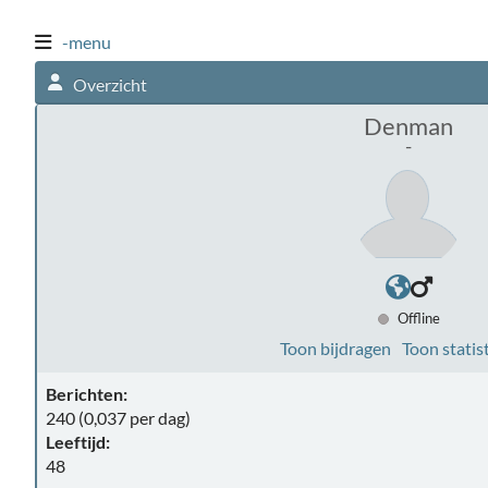
-menu
Overzicht
Denman
-
Offline
Toon bijdragen
Toon statis
Berichten:
240 (0,037 per dag)
Leeftijd:
48