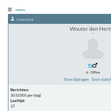
-menu
Overzicht
Wouter den Hert
-
Offline
Toon bijdragen
Toon statis
Berichten:
30 (0,005 per dag)
Leeftijd:
37