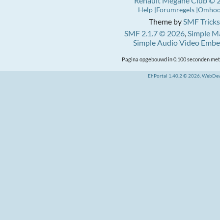
Renault Mégane Club © 
Help
Forumregels
Omho
Theme by
SMF Tricks
SMF 2.1.7 © 2026
,
Simple M
Simple Audio Video Emb
Pagina opgebouwd in 0.100 seconden met 
EhPortal 1.40.2 © 2026, WebDe