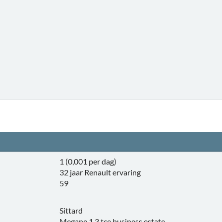
1 (0,001 per dag)
32 jaar Renault ervaring
59
Sittard
Megane 1.3 tce business estate