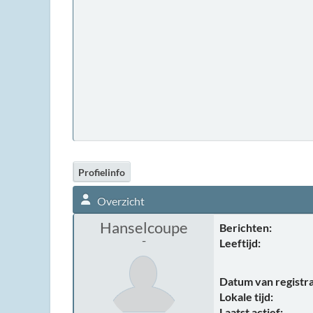
Profielinfo
Overzicht
Hanselcoupe
Berichten:
-
Leeftijd:
Datum van registra
Lokale tijd:
Laatst actief: