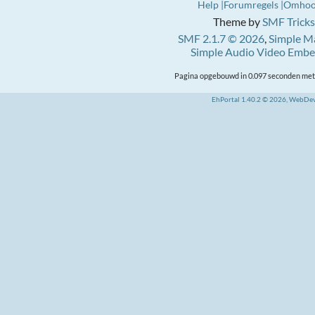
Help
Forumregels
Omho
Theme by
SMF Tricks
SMF 2.1.7 © 2026
,
Simple M
Simple Audio Video Emb
Pagina opgebouwd in 0.097 seconden met 
EhPortal 1.40.2 © 2026, WebDe