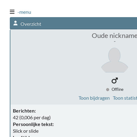
-menu
Overzicht
Oude nicknam
-
Offline
Toon bijdragen
Toon statis
Berichten:
42 (0,006 per dag)
Persoonlijke tekst:
Slick or slide