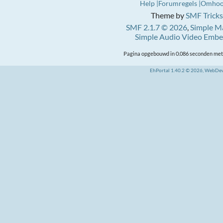
Help
Forumregels
Omho
Theme by
SMF Tricks
SMF 2.1.7 © 2026
,
Simple M
Simple Audio Video Emb
Pagina opgebouwd in 0.086 seconden met 
EhPortal 1.40.2 © 2026, WebDe