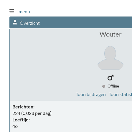
-menu
Overzicht
Wouter
-
Offline
Toon bijdragen
Toon statis
Berichten:
224 (0,028 per dag)
Leeftijd:
46