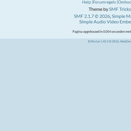
Help
Forumregels
Omho
Theme by
SMF Tricks
SMF 2.1.7 © 2026
,
Simple M
Simple Audio Video Emb
Pagina opgebouwd in 0.054 seconden met 
EhPortal 1.40.2 © 2026, WebDe