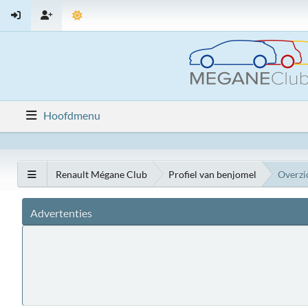
Hoofdmenu
Renault Mégane Club
Profiel van benjomel
Overzi
Advertenties