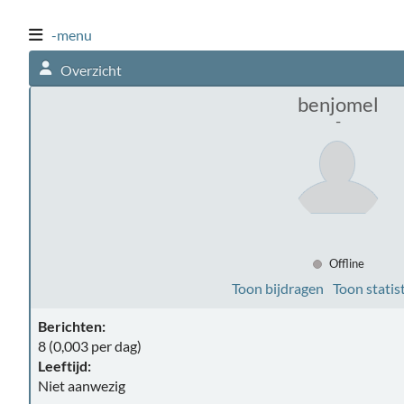
-menu
Overzicht
benjomel
-
Offline
Toon bijdragen
Toon statis
Berichten:
8 (0,003 per dag)
Leeftijd:
Niet aanwezig