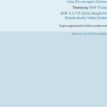
Help
Forumregels
Omho
Theme by
SMF Tricks
SMF 2.1.7 © 2026
,
Simple M
Simple Audio Video Emb
Pagina opgebouwd in 0.069 seconden met 
EhPortal 1.40.2 © 2026, WebDe