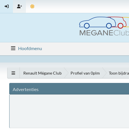
Hoofdmenu
Renault Mégane Club
Profiel van 0plm
Toon bijdr
Advertenties