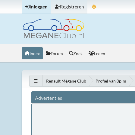
Inloggen
Registreren
Index
Forum
Zoek
Leden
Renault Mégane Club
Profiel van 0plm
Advertenties